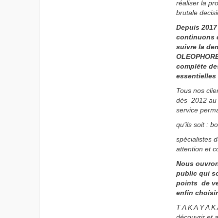
réaliser la p
brutale decisi
Depuis 2017
continuons d
suivre la de
OLEOPHORES,
complète des
essentielles
Tous nos clie
dés 2012 au 
service
perma
qu’ils soit : b
spécialistes d
attention et 
Nous ouvron
public qui s
points de ven
enfin choisir
T A K A Y A K
découvrir et 