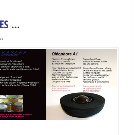
RES …
es