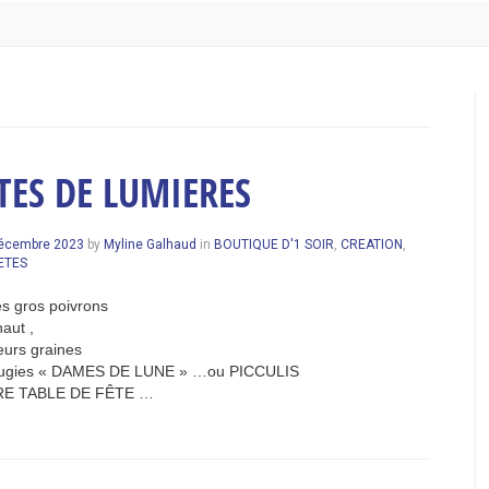
TES DE LUMIERES
écembre 2023
by
Myline Galhaud
in
BOUTIQUE D'1 SOIR
,
CREATION
,
ETES
s gros poivrons
aut ,
leurs graines
bougies « DAMES DE LUNE » …ou PICCULIS
E TABLE DE FÊTE …