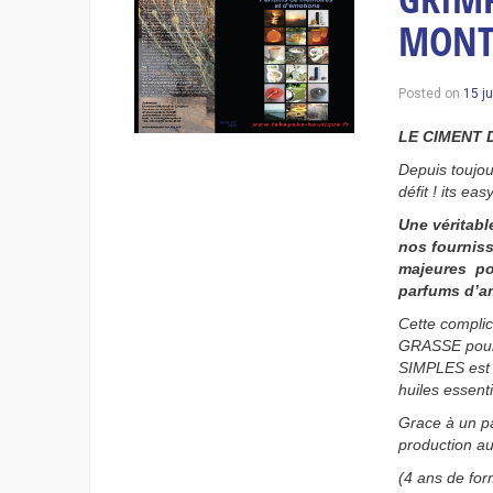
MONT
Posted on
15 j
LE CIMENT D
Depuis toujo
défit ! its eas
Une véritabl
nos fourniss
majeures po
parfums d’am
Cette compli
GRASSE pour
SIMPLES est t
huiles essen
Grace à un pa
production a
(4 ans de for