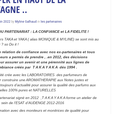
AGNE ..
15
uin 2022
by
Myline Galhaud
in
les partenaires
juin
2022
U PARTENARIAT : LA CONFIANCE et LA FIDELITE !
urs TAKA et YAKA ( alias MONIQUE & MYLINE) se sont mis au
y ? so Do it !
e relation de confiance avec nos ex-partenaires et tous
eurs a permis de prendre , .
en 2012, des décisions
ur assurer un avenir et
une pérennité aux lignes de
biance créés par T A K A Y A K A dés 1994 .
cité crée avec les LABORATOIRES des parfumeurs de
 construire une AROMATHERAPIE aux Notes justes et
oujours d’actualité pour assurer la qualité des parfums aux
tielles 100% pures et NATURELLES
rtenariat signé en 2012 ,T A K A Y A K A forme un atelier de
u sein de l’ESAT d’AUDENGE 2012-2016
mation avec des moniteurs et monitrices de qualité pour